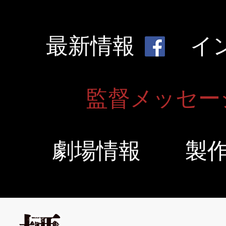
最新情報
イ
監督メッセー
劇場情報
製